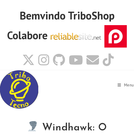
Ir
para
Bemvindo
TriboShop
o
conteúdo
Colabore
Menu
Windhawk: O