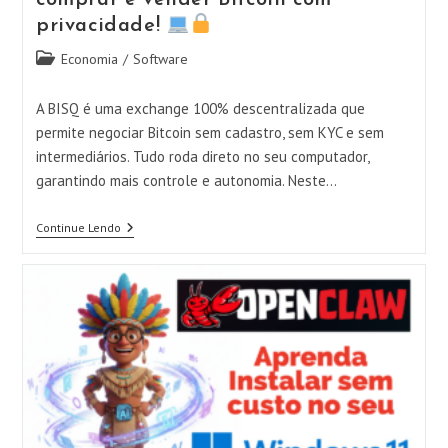
comprar e vender Bitcoin com
privacidade!
Categoria
Economia
/
Software
do
post:
A BISQ é uma exchange 100% descentralizada que
permite negociar Bitcoin sem cadastro, sem KYC e sem
intermediários. Tudo roda direto no seu computador,
garantindo mais controle e autonomia. Neste…
Continue Lendo
BISQ
Desktop
–
Dicas
Da
Exchange
Descentralizada
Para
Comprar
E
Vender
Bitcoin
Com