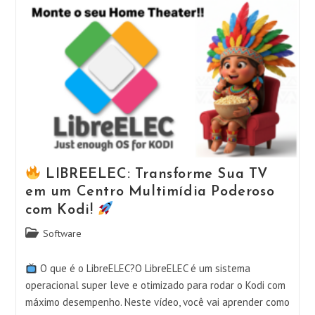
OpenClaw
No
Ubuntu
E
Potencialize
Sua
Assinatura
Básica
De
IA!
LIBREELEC: Transforme Sua TV
em um Centro Multimídia Poderoso
com Kodi!
Categoria
Software
do
post:
O que é o LibreELEC?O LibreELEC é um sistema
operacional super leve e otimizado para rodar o Kodi com
máximo desempenho. Neste vídeo, você vai aprender como