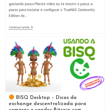
gastando pouco?Neste vídeo eu te mostro o passo a
passo para instalar e configurar o TrueNAS Community
Edition do…
Continue Lendo
TrueNAS
Community
Edition
Do
ZERO:
Instalação
+
Configuração
Completa
(NAS,
SMB,
RAID
E
Users)
BISQ Desktop – Dicas da
exchange descentralizada para