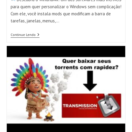
para quem quer personalizar o Windows sem complicação!
Com ele, você instala mods que modificam a barra de
tarefas, janelas, menus,…
Continue Lendo
Windhawk:
O
App
Que
Libera
Recursos
Ocultos
No
Windows!