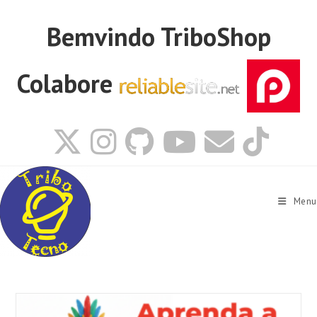
Ir
para
Bemvindo
TriboShop
o
conteúdo
Colabore
Menu