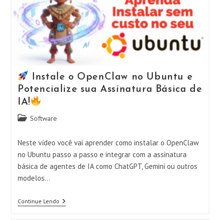
Potencializar
Sua
Assinatura
Básica
De
IA!
Instale o OpenClaw no Ubuntu e
Potencialize sua Assinatura Básica de
IA!
Categoria
Software
do
post:
Neste vídeo você vai aprender como instalar o OpenClaw
no Ubuntu passo a passo e integrar com a assinatura
básica de agentes de IA como ChatGPT, Gemini ou outros
modelos…
Continue Lendo
Instale
O