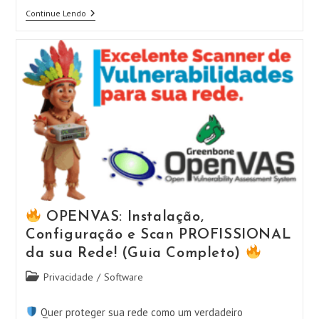
Continue Lendo
Navegador
BRAVE:
Instalação
+
Configuração
Completa!
Navegue
Rápido,
Seguro
E
Sem
Anúncios!
OPENVAS: Instalação,
Configuração e Scan PROFISSIONAL
da sua Rede! (Guia Completo)
Categoria
Privacidade
/
Software
do
post:
Quer proteger sua rede como um verdadeiro