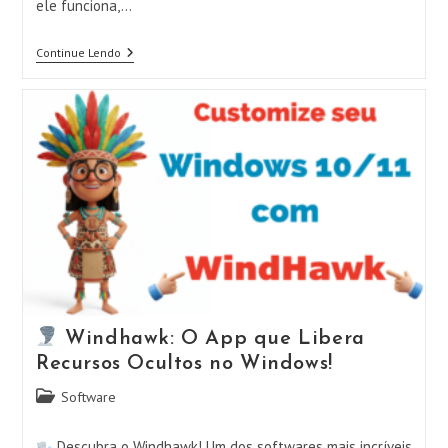
ele funciona,…
Continue Lendo
LIBREELEC:
Transforme
Sua
TV
Em
Um
Centro
Multimídia
Poderoso
Com
Kodi!
Windhawk: O App que Libera
Recursos Ocultos no Windows!
Categoria
Software
do
post:
Descubra o Windhawk! Um dos softwares mais incríveis