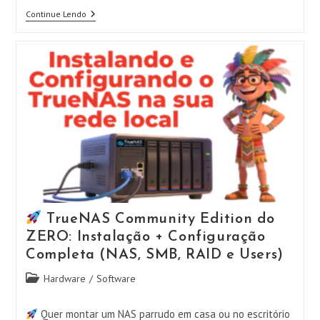
Continue Lendo
Como
ATUALIZAR
O
OpenClaw!
Fique
LIVRE
Dos
Bugs
E
Tenha
Mais
SEGURANÇA!
TrueNAS Community Edition do
ZERO: Instalação + Configuração
Completa (NAS, SMB, RAID e Users)
Categoria
Hardware
/
Software
do
post:
Quer montar um NAS parrudo em casa ou no escritório