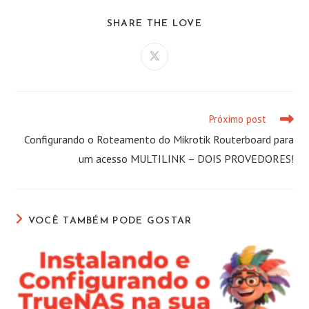
COMPARTILHAR
SHARE THE LOVE
ESTE
CONTEÚDO
Abre
em
uma
nova
janela
Próximo post
Leia
mais
Configurando o Roteamento do Mikrotik Routerboard para
artigos
um acesso MULTILINK – DOIS PROVEDORES!
VOCÊ TAMBÉM PODE GOSTAR