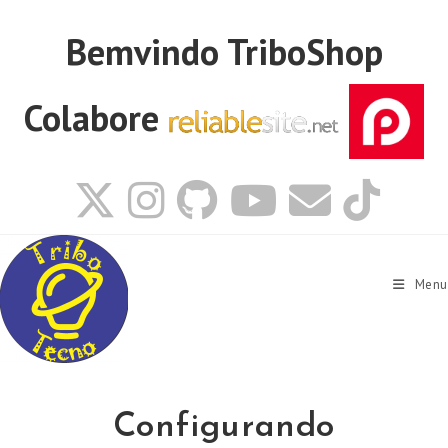
Ir
para
Bemvindo
TriboShop
o
conteúdo
Colabore
Menu
Configurando