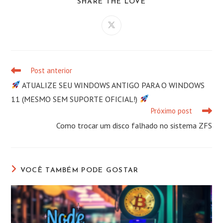
COMPARTILHAR
SHARE THE LOVE
ESTE
CONTEÚDO
Abre
em
uma
nova
janela
Post anterior
Leia
mais
ATUALIZE SEU WINDOWS ANTIGO PARA O WINDOWS
artigos
11 (MESMO SEM SUPORTE OFICIAL!)
Próximo post
Como trocar um disco falhado no sistema ZFS
VOCÊ TAMBÉM PODE GOSTAR