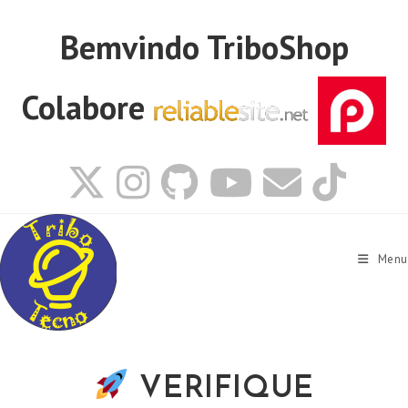
Ir
para
Bemvindo
TriboShop
o
conteúdo
Colabore
Menu
VERIFIQUE