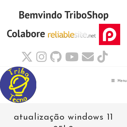
Ir
para
Bemvindo
TriboShop
o
conteúdo
Colabore
Menu
atualização windows 11