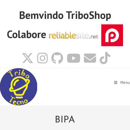
Ir
para
Bemvindo
TriboShop
o
conteúdo
Colabore
Menu
BIPA