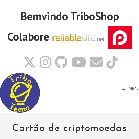
Ir
para
Bemvindo
TriboShop
o
conteúdo
Colabore
Menu
Cartão de criptomoedas