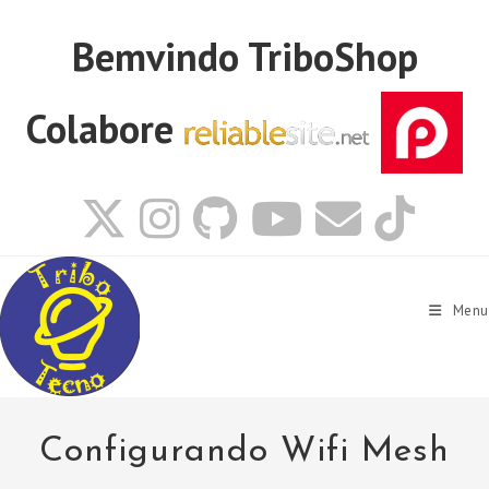
Ir
para
Bemvindo
TriboShop
o
conteúdo
Colabore
Menu
Configurando Wifi Mesh