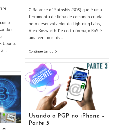
do
post:
ware
O Balance of Satoshis (BOS) que é uma
ferramenta de linha de comando criada
 como
pelo desenvolvedor do Lightning Labs,
usando o
Alex Bosworth. De certa forma, o BoS é
ma
uma versão mais…
ux Ubuntu
á a…
Instalando
Continue Lendo
Aplicativo
Balance
Of
Satoshis
No
Seu
Node
Lightning
Network
Usando o PGP no iPhone –
Parte 3
 a