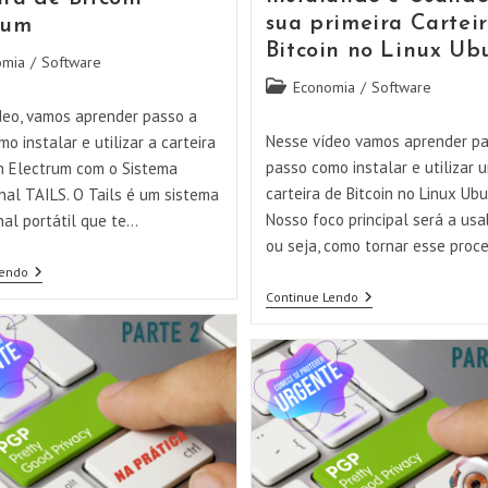
sua primeira Cartei
rum
Bitcoin no Linux Ub
omia
/
Software
Categoria
Economia
/
Software
do
deo, vamos aprender passo a
post:
Nesse vídeo vamos aprender pa
o instalar e utilizar a carteira
passo como instalar e utilizar 
in Electrum com o Sistema
carteira de Bitcoin no Linux Ubu
nal TAILS. O Tails é um sistema
Nosso foco principal será a usab
nal portátil que te…
ou seja, como tornar esse proc
Usando
Lendo
O
Instalando
Continue Lendo
Sistema
E
Operacional
Usando
TAILS
A
Com
Sua
A
Primeira
Carteira
Carteira
De
De
Bitcoin
Bitcoin
Electrum
No
Linux