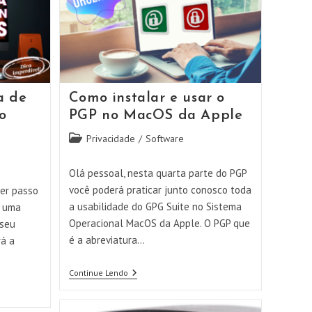
a de
Como instalar e usar o
o
PGP no MacOS da Apple
Categoria
Privacidade
/
Software
do
post:
Olá pessoal, nesta quarta parte do PGP
você poderá praticar junto conosco toda
der passo
a usabilidade do GPG Suite no Sistema
r uma
Operacional MacOS da Apple. O PGP que
 seu
é a abreviatura…
rá a
Como
Continue Lendo
Instalar
E
Usar