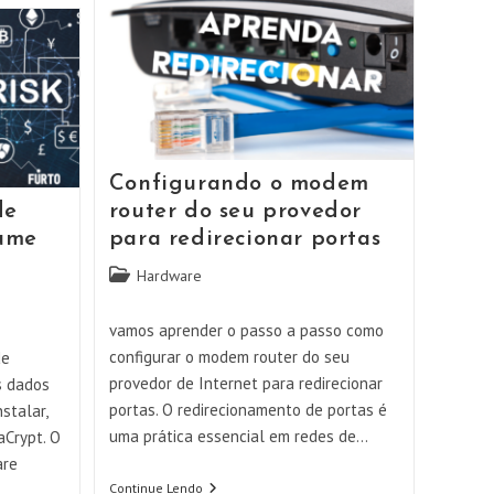
O
PGP
No
MacOS
Da
Apple
Configurando o modem
de
router do seu provedor
lume
para redirecionar portas
Categoria
Hardware
do
post:
vamos aprender o passo a passo como
configurar o modem router do seu
de
provedor de Internet para redirecionar
s dados
portas. O redirecionamento de portas é
stalar,
uma prática essencial em redes de…
aCrypt. O
are
Configurando
Continue Lendo