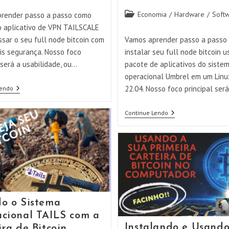
Categoria
Economia
/
Hardware
/
Soft
render passo a passo como
do
 o aplicativo de VPN TAILSCALE
post:
sar o seu full node bitcoin com
Vamos aprender passo a passo
is segurança. Nosso foco
instalar seu full node bitcoin 
 será a usabilidade, ou…
pacote de aplicativos do siste
operacional Umbrel em um Lin
Instalando
22.04. Nosso foco principal ser
Lendo
E
Usando
Uma
Instalando
Continue Lendo
VPN
Seu
Com
Full
TAILSCALE
Node
Bitcoin
–
Usando
O
Umbrel
o o Sistema
cional TAILS com a
Instalando e Usando
ira de Bitcoin