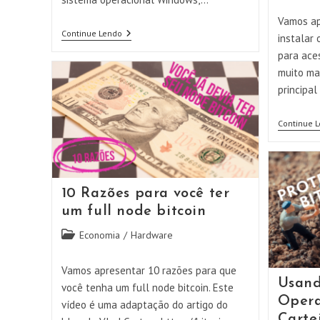
do
post:
Vamos ap
Ativando
Continue Lendo
instalar
O
para aces
BitLocker
No
muito ma
Seu
principal
Windows
Continue 
10 Razões para você ter
um full node bitcoin
Categoria
Economia
/
Hardware
do
post:
Vamos apresentar 10 razões para que
Usand
você tenha um full node bitcoin. Este
Opera
vídeo é uma adaptação do artigo do
Carte