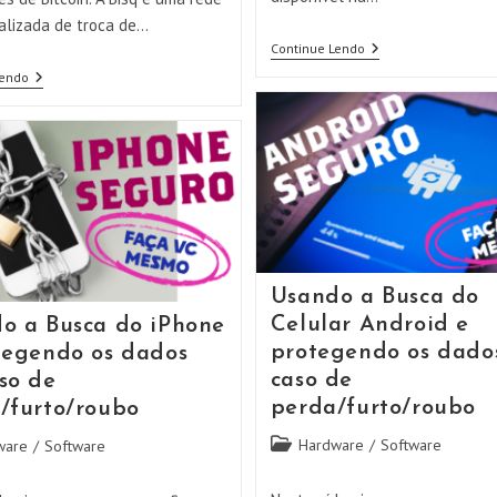
alizada de troca de…
Usando
Continue Lendo
O
Usando
Lendo
Software
O
De
Aplicativo
Criptografia
Da
De
Bisq
Volume
–
VERACRYPT
Corretora
Descentralizada
De
Bitcoin
Usando a Busca do
Celular Android e
o a Busca do iPhone
protegendo os dado
tegendo os dados
caso de
so de
perda/furto/roubo
/furto/roubo
Categoria
Hardware
/
Software
ware
/
Software
do
post: