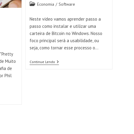
Categoria
Economia
/
Software
do
post:
Neste vídeo vamos aprender passo a
passo como instalar e utilizar uma
carteira de Bitcoin no Windows. Nosso
foco principal será a usabilidade, ou
seja, como tornar esse processo o…
"Pretty
ade Muito
Instalando
Continue Lendo
E
afia de
Usando
r Phil
A
Sua
Primeira
Carteira
De
Bitcoin
No
Windows