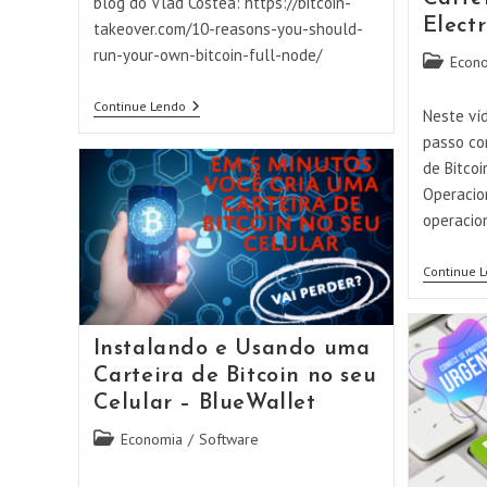
blog do Vlad Costea: https://bitcoin-
Elect
takeover.com/10-reasons-you-should-
run-your-own-bitcoin-full-node/
Categoria
Econ
do
10
post:
Continue Lendo
Neste ví
Razões
Para
passo com
Você
de Bitco
Ter
Um
Operacio
Full
operacio
Node
Bitcoin
Continue 
Instalando e Usando uma
Carteira de Bitcoin no seu
Celular – BlueWallet
Categoria
Economia
/
Software
do
post: