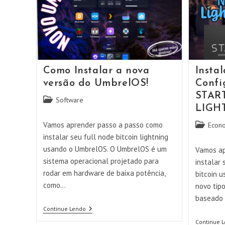
Como Instalar a nova
Insta
versão do UmbrelOS!
Confi
STAR
Categoria
Software
LIGH
do
post:
Vamos aprender passo a passo como
Categoria
Econ
do
instalar seu full node bitcoin lightning
post:
usando o UmbrelOS. O UmbrelOS é um
Vamos ap
sistema operacional projetado para
instalar 
rodar em hardware de baixa potência,
bitcoin 
como…
novo tipo
baseado 
Como
Continue Lendo
Instalar
Continue 
A