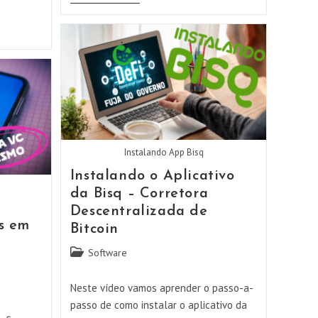
O
Modem
Router
Do
Seu
Provedor
Para
Redirecionar
Portas
Instalando App Bisq
Instalando o Aplicativo
da Bisq – Corretora
Descentralizada de
s em
Bitcoin
Categoria
Software
do
post:
Neste vídeo vamos aprender o passo-a-
passo de como instalar o aplicativo da