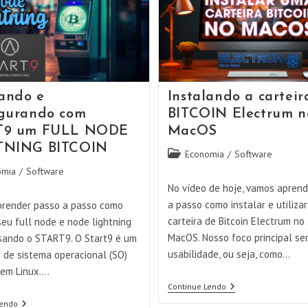
lando e
Instalando a carteir
gurando com
BITCOIN Electrum n
T9 um FULL NODE
MacOS
TNING BITCOIN
Categoria
Economia
/
Software
do
omia
/
Software
post:
No vídeo de hoje, vamos apren
a passo como instalar e utiliza
render passo a passo como
carteira de Bitcoin Electrum no
seu full node e node lightning
MacOS. Nosso foco principal se
usando o START9. O Start9 é um
usabilidade, ou seja, como…
 de sistema operacional (SO)
em Linux.…
Instalando
Continue Lendo
A
Instalando
Lendo