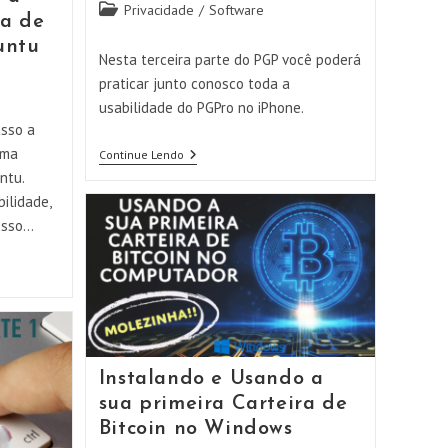
Categoria
Privacidade
/
Software
ra de
do
untu
post:
Nesta terceira parte do PGP você poderá
praticar junto conosco toda a
usabilidade do PGPro no iPhone.
sso a
uma
Usando
Continue Lendo
O
ntu.
PGP
ilidade,
No
IPhone
esso…
–
Parte
3
Instalando e Usando a
sua primeira Carteira de
Bitcoin no Windows