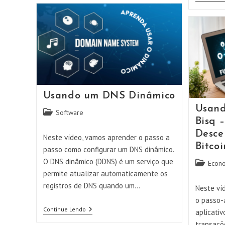
Nova
Versão
Do
UmbrelOS!
Usando um DNS Dinâmico
Usand
Categoria
Software
Bisq 
do
post:
Desce
Neste vídeo, vamos aprender o passo a
Bitcoi
passo como configurar um DNS dinâmico.
O DNS dinâmico (DDNS) é um serviço que
Categoria
Econ
permite atualizar automaticamente os
do
post:
registros de DNS quando um…
Neste ví
o passo-
Usando
Continue Lendo
aplicativ
Um
transaçõe