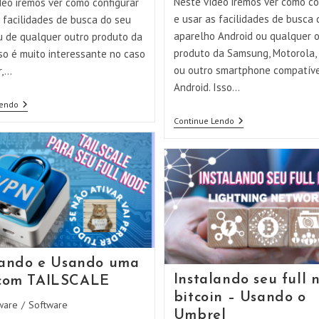
Neste vídeo iremos ver como co
deo iremos ver como configurar
e usar as facilidades de busca 
 facilidades de busca do seu
aparelho Android ou qualquer 
u de qualquer outro produto da
produto da Samsung, Motorola,
so é muito interessante no caso
ou outro smartphone compatív
r,…
Android. Isso…
Usando
Lendo
A
Usando
Continue Lendo
Busca
A
Do
Busca
IPhone
Do
E
Celular
Protegendo
Android
Os
E
Dados
Protegendo
Em
Os
Caso
Dados
De
Em
Perda/furto/roubo
Caso
De
lando e Usando uma
Perda/furto/roubo
Instalando seu full 
com TAILSCALE
bitcoin – Usando o
ware
/
Software
Umbrel