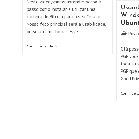
Neste vídeo, vamos aprender passo a
Usand
passo como instalar e utilizar uma
Windo
carteira de Bitcoin para o seu Celular.
Ubunt
Nosso foco principal será a usabilidade,
ou seja, como tornar esse…
Categoria
Priva
do
Instalando
post:
Continue Lendo
Olá pess
E
Usando
PGP você
Uma
toda a u
Carteira
De
PGP que é
Bitcoin
Good Priv
No
Seu
Celular
Continue 
–
BlueWallet