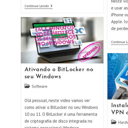
Neste ví
Usando
Continue Lendo
e usar as
O
iPhone o
Navegador
Tor
Apple. Is
Para
de perde
Privacidade
Na
Internet
Continue 
Ativando o BitLocker no
seu Windows
Categoria
Software
do
post:
Olá pessoal, neste vídeo vamos ver
Insta
como ativar o BitLocker no seu Windows
VPN 
10 ou 11. O BitLocker é uma ferramenta
de criptografia de disco integrada no
Categoria
Hard
sistema operacional Windows,…