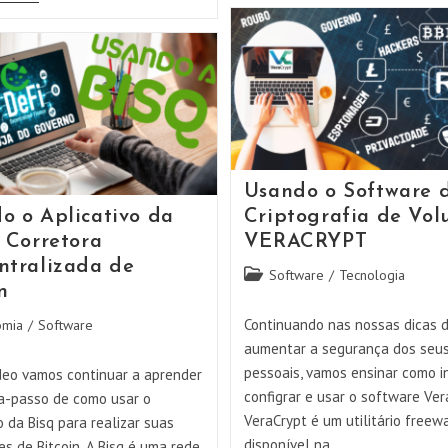
Carteira
E
De
Configurando
BITCOIN
Com
Electrum
START9
No
Um
MacOS
FULL
NODE
LIGHTNING
BITCOIN
Usando o Software 
o o Aplicativo da
Criptografia de Vo
– Corretora
VERACRYPT
ntralizada de
Categoria
Software
/
Tecnologia
n
do
post:
Continuando nas nossas dicas 
omia
/
Software
aumentar a segurança dos seu
pessoais, vamos ensinar como in
deo vamos continuar a aprender
configrar e usar o software Ver
a-passo de como usar o
VeraCrypt é um utilitário freew
o da Bisq para realizar suas
disponível na…
s de Bitcoin. A Bisq é uma rede