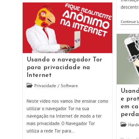
DNS
Dinâmico
descentr
Continue 
Usando o navegador Tor
para privacidade na
Internet
Categoria
Privacidade
/
Software
Usand
do
post:
e pro
Neste vídeo nos vamos lhe ensinar como
em ca
utilizar o navegador Tor na sua
perda
navegação na Internet de modo a ter
mais privacidade. O Navegador Tor
Categoria
Hard
utiliza a rede Tor para…
do
post: