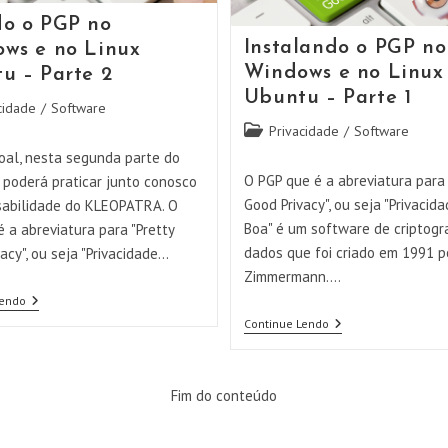
Ubuntu
o o PGP no
Instalando o PGP no
ws e no Linux
Windows e no Linux
u – Parte 2
Ubuntu – Parte 1
cidade
/
Software
Categoria
Privacidade
/
Software
do
oal, nesta segunda parte do
post:
O PGP que é a abreviatura para 
 poderá praticar junto conosco
Good Privacy", ou seja "Privacid
sabilidade do KLEOPATRA. O
Boa" é um software de criptogr
 a abreviatura para "Pretty
dados que foi criado em 1991 po
acy", ou seja "Privacidade…
Zimmermann.…
Usando
Lendo
O
Instalando
Continue Lendo
PGP
O
No
PGP
Windows
No
E
Windows
Fim do conteúdo
No
E
Linux
No
Ubuntu
Linux
–