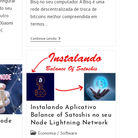
nfigurar
Bisq no seu computador. A Bisq é uma
do seu
rede descentralizada de troca de
outro
bitcoins melhor compreendida em
 Xiaomi
termos…
el
Instalando
Continue Lendo
O
Aplicativo
Da
Bisq
–
Corretora
Descentralizada
De
Bitcoin
Instalando Aplicativo
Balance of Satoshis no seu
node
Node Lightning Network
Categoria
Economia
/
Software