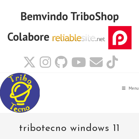
Ir
para
Bemvindo
TriboShop
o
conteúdo
Colabore
Menu
tribotecno windows 11