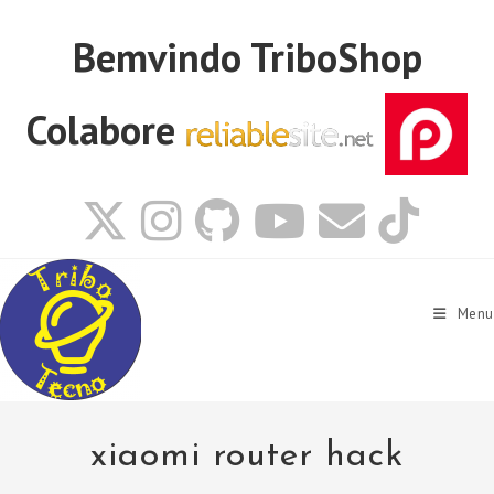
Ir
para
Bemvindo
TriboShop
o
conteúdo
Colabore
Menu
xiaomi router hack