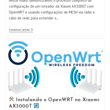
Neste vídeo, demonstramos o processo completo de
configuração de um roteador da Xiaomi AX3000T com
OpenWRT e usando configurações de MESH via rádio e
cabo de rede, para extender o…
Continue Lendo
Configurando
O
Wifi
De
Um
Roteador
Xiaomi
AX3000T
Com
OPENWRT
E
MESH
Instalando o OpenWRT no Xiaomi
AX3000T