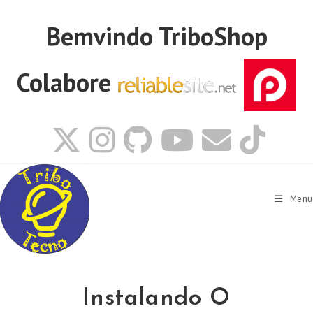
Ir
para
Bemvindo
TriboShop
o
conteúdo
Colabore
Menu
Instalando O