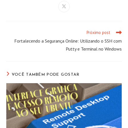
CONTEÚDO
Abre
em
uma
nova
janela
Próximo post
Leia
mais
Fortalecendo a Segurança Online: Utilizando o SSH com
artigos
Putty e Terminal no Windows
VOCÊ TAMBÉM PODE GOSTAR