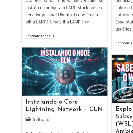
Olá pessoal da Tribo, vamos ver como se
negociaç
instala e configura o LAMP Stack no seu
sobre a 
servidor pessoal Ubuntu. O que é uma
solução 
pilha LAMP? Uma pilha LAMP é um…
Essa pla
usuários
Como
Continue Lendo
Instalar
Continue 
O
LAMP
Stack
Para
Colocar
Seu
Site
Pessoal
Na
Internet
Instalando o Core
Explo
Lightning Network – CLN
Subsy
Categoria
Software
(WSL)
do
Ambie
post: