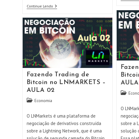
Continue Lendo
UBUNTU
DESKTOP:
Instalação
Completa
E
Passo
A
Passo!
Transforme
Seu
PC
AGORA!
Fazen
Fazendo Trading de
Bitco
Bitcoin no LNMARKETS –
AULA
AULA 02
Categoria
Econ
do
Categoria
Economia
post:
do
O LNMark
post:
O LNMarkets é uma plataforma de
negociaç
negociação de derivativos construída
sobre a 
sobre a Lightning Network, que é uma
solução 
solução de segunda camada do Bitcoin.
Essa pla