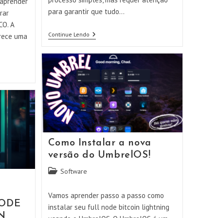
 aprender
para garantir que tudo…
rar
CO. A
Fazendo
Continue Lendo
rece uma
O
Upgrade
De
Release
Do
Seu
Node
Ubuntu!!
Como Instalar a nova
versão do UmbrelOS!
Categoria
Software
do
post:
Vamos aprender passo a passo como
NODE
instalar seu full node bitcoin lightning
N