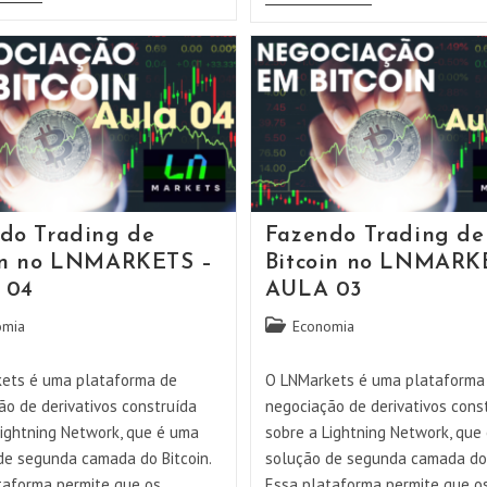
Parecer
EXATAMENTE
Descubra
Com
O
O
ZORIN
Windows
OS
11!
—
Veja
A
Como
MELHOR
(guia
Alternativa
Passo
Ao
A
Windows
Passo)
10!
do Trading de
Fazendo Trading de
in no LNMARKETS –
Bitcoin no LNMARK
 04
AULA 03
Categoria
omia
Economia
do
post:
ets é uma plataforma de
O LNMarkets é uma plataforma
ão de derivativos construída
negociação de derivativos cons
Lightning Network, que é uma
sobre a Lightning Network, que
de segunda camada do Bitcoin.
solução de segunda camada do 
taforma permite que os
Essa plataforma permite que o