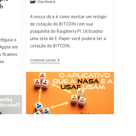
Categoria
Hardware
sh
do
post:
A nossa dica é como montar um relógio
de cotação do BITCOIN com sua
plaquinha do Raspberry PI. Utilizadno
uma tela de E-Paper você poderá ter a
nfigura o
cotação do BITCOIN…
 Apple em
s ficamos
Como
Continue Lendo
se
Montar
Um
Relógio
Com
A
COTAÇÃO
Do
BITCOIN
No
RASPBERRY
PI
Instalando e Usando o
MATTERMOST