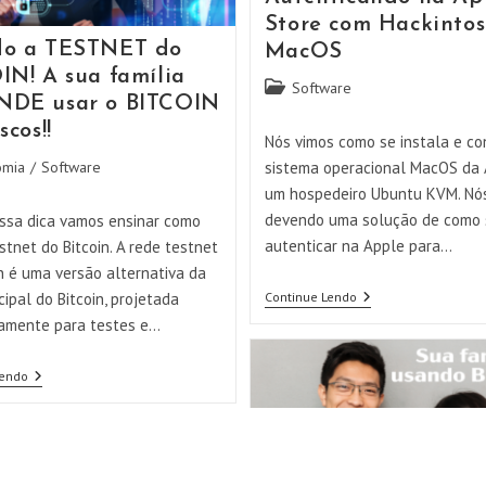
Windows!
Store com Hackinto
do a TESTNET do
MacOS
IN! A sua família
Categoria
Software
NDE usar o BITCOIN
do
scos!!
post:
Nós vimos como se instala e co
omia
/
Software
sistema operacional MacOS da
um hospedeiro Ubuntu KVM. Nó
devendo uma solução de como 
ssa dica vamos ensinar como
autenticar na Apple para…
stnet do Bitcoin. A rede testnet
n é uma versão alternativa da
Autenticando
cipal do Bitcoin, projetada
Continue Lendo
Na
camente para testes e…
Apple
Store
Com
Usando
Lendo
Hackintosh
A
MacOS
TESTNET
Do
BITCOIN!
A
Sua