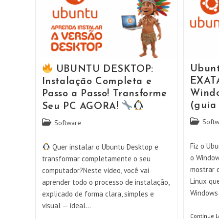
Ubunt
UBUNTU DESKTOP:
EXAT
Instalação Completa e
Windo
Passo a Passo! Transforme
(guia
Seu PC AGORA!
Categoria
Softw
Categoria
Software
do
do
post:
post:
Fiz o Ub
Quer instalar o Ubuntu Desktop e
o Window
transformar completamente o seu
mostrar 
computador?Neste vídeo, você vai
Linux qu
aprender todo o processo de instalação,
Windows
explicado de forma clara, simples e
visual — ideal…
Continue 