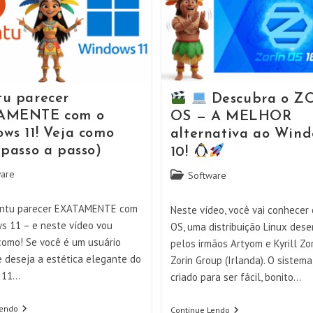
u parecer
Descubra o Z
AMENTE com o
OS — A MELHOR
ws 11! Veja como
alternativa ao Win
 passo a passo)
10!
are
Categoria
Software
do
post:
untu parecer EXATAMENTE com
Neste vídeo, você vai conhecer
s 11 – e neste vídeo vou
OS, uma distribuição Linux dese
como! Se você é um usuário
pelos irmãos Artyom e Kyrill Zor
e deseja a estética elegante do
Zorin Group (Irlanda). O sistema
 11…
criado para ser fácil, bonito…
Ubuntu
Lendo
Continue Lendo