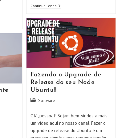
Como
Continue Lendo
Trocar
Um
Disco
Falhado
No
Sistema
ZFS
Fazendo o Upgrade de
Release do seu Node
nte
Ubuntu!!
Categoria
Software
do
post:
Olá, pessoal! Sejam bem-vindos a mais
um vídeo aqui no nosso canal. Fazer o
upgrade de release do Ubuntu é um
processo simples, mas requer atenção