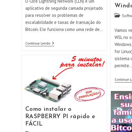
O Core Lightning Network (CLN) é um
Windo
aplicativo de segunda camada projetado
para resolver os problemas de
Categoria
Softw
do
escalabilidade e taxas de transação do
post:
Bitcoin. Ele funciona como uma rede de…
Vamos ve
WSL no s
Instalando
Continue Lendo
Windows.
O
for Linux
Core
Lightning
sistema 
Network
permite
–
CLN
Continue 
Como instalar o
RASPBERRY PI rápido e
FÁCIL