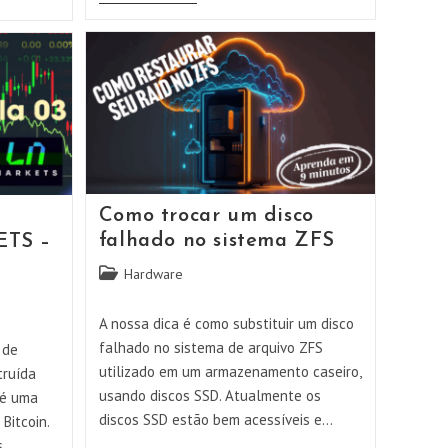
Instalação
E
Configuração
Do
Linux
Ubuntu
Como trocar um disco
falhado no sistema ZFS
ETS –
Categoria
Hardware
do
post:
A nossa dica é como substituir um disco
falhado no sistema de arquivo ZFS
 de
utilizado em um armazenamento caseiro,
truída
usando discos SSD. Atualmente os
 é uma
discos SSD estão bem acessíveis e…
Bitcoin.
s