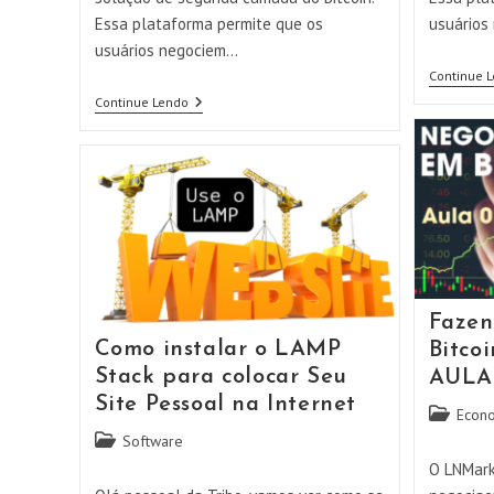
Essa plataforma permite que os
usuários
usuários negociem…
Continue 
Fazendo
Continue Lendo
Trading
De
Bitcoin
No
LNMARKETS
–
AULA
02
Fazen
Como instalar o LAMP
Bitco
Stack para colocar Seu
AULA
Site Pessoal na Internet
Categoria
Econ
do
Categoria
Software
post:
do
O LNMark
post: