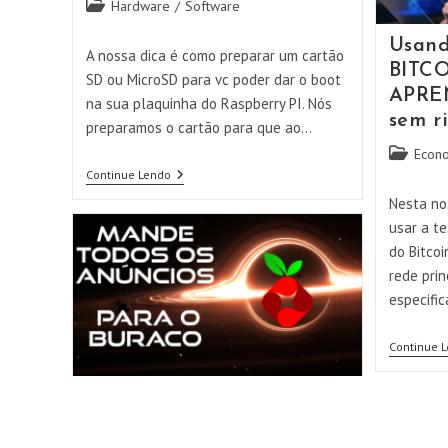
Categoria
Hardware
/
Software
do
Usan
post:
A nossa dica é como preparar um cartão
BITCO
SD ou MicroSD para vc poder dar o boot
APRE
na sua plaquinha do Raspberry PI. Nós
sem ri
preparamos o cartão para que ao…
Categoria
Econ
do
Como
Continue Lendo
Instalar
post:
Nesta no
O
RASPBERRY
usar a te
PI
do Bitcoi
Rápido
E
rede prin
FÁCIL
especifi
Continue 
Instalando e USANDO o
PIHOLE