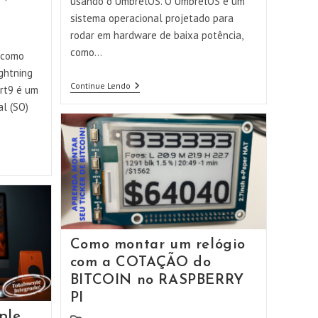
usando o UmbrelOS. O UmbrelOS é um
sistema operacional projetado para
rodar em hardware de baixa potência,
como…
 como
ightning
Como
Continue Lendo
rt9 é um
Instalar
al (SO)
A
Nova
Versão
Do
UmbrelOS!
Como montar um relógio
com a COTAÇÃO do
BITCOIN no RASPBERRY
PI
ple