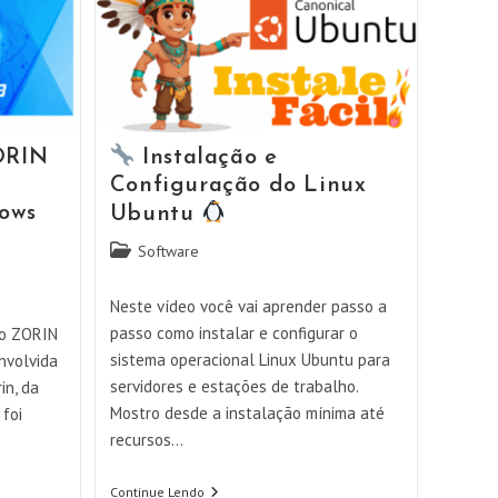
ORIN
Instalação e
Configuração do Linux
dows
Ubuntu
Categoria
Software
do
post:
Neste vídeo você vai aprender passo a
passo como instalar e configurar o
 o ZORIN
sistema operacional Linux Ubuntu para
nvolvida
servidores e estações de trabalho.
in, da
Mostro desde a instalação mínima até
 foi
recursos…
Continue Lendo