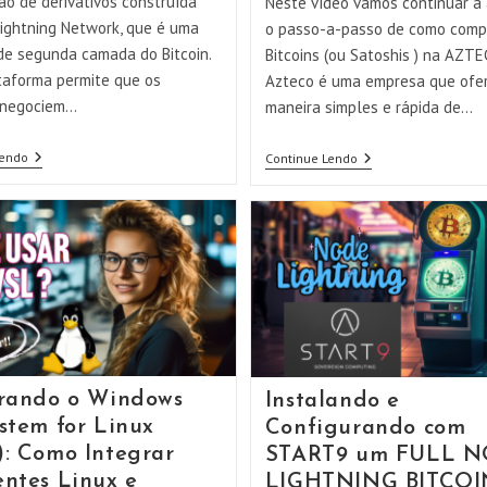
ão de derivativos construída
Neste vídeo vamos continuar a
Lightning Network, que é uma
o passo-a-passo de como comp
de segunda camada do Bitcoin.
Bitcoins (ou Satoshis ) na AZTE
taforma permite que os
Azteco é uma empresa que ofe
 negociem…
maneira simples e rápida de…
Fazendo
Lendo
Comprando
Continue Lendo
Trading
Facilmente
De
Bitcoins
Bitcoin
Nas
No
Casas
LNMARKETS
Lotéricas
–
Usando
AULA
A
01
Azteco!!
rando o Windows
Instalando e
stem for Linux
Configurando com
: Como Integrar
START9 um FULL 
ntes Linux e
LIGHTNING BITCOI