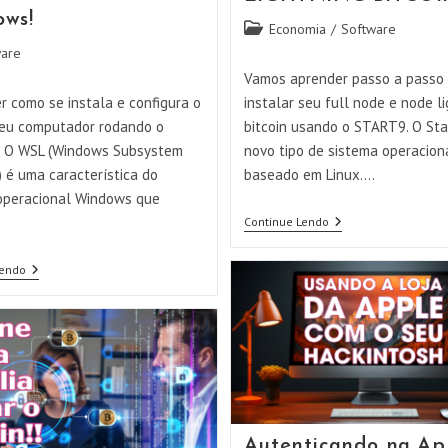
ws!
Categoria
Economia
/
Software
do
are
post:
Vamos aprender passo a passo
r como se instala e configura o
instalar seu full node e node l
eu computador rodando o
bitcoin usando o START9. O Sta
 O WSL (Windows Subsystem
novo tipo de sistema operacion
) é uma característica do
baseado em Linux.…
operacional Windows que
…
Instalando
Continue Lendo
E
Configurando
Explorando
Com
Lendo
O
START9
Windows
Um
Subsystem
FULL
For
NODE
Linux
LIGHTNING
(WSL):
BITCOIN
Como
Integrar
Ambientes
Linux
Autenticando na Ap
E