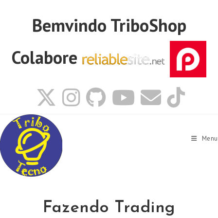
Ir
para
Bemvindo
TriboShop
o
conteúdo
Colabore
Menu
Fazendo Trading