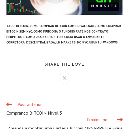
TAGS
:
BITCOIN
,
COMO COMPRAR BITCOIN COM PRIVACIDADE
,
COMO COMPRAR
BITCOIN SEM KYC
,
COMO FUNCIONA O FUNDING RATE NOS CONTRATO
PERPETUOS
,
COMO USAR A REDE TOR
,
COMO USAR O LNMARKETS
,
CORRETORA
,
DESCENTRALIZADA
,
LN MARKETS
,
NO KYC
,
UBUNTU
,
WINDOWS
COMPARTILHAR
SHARE THE LOVE
ESTE
CONTEÚDO
Abre
em
uma
nova
janela
Post anterior
Leia
mais
Comprando BITCOIN Nível 3
artigos
Próximo post
Aprenda a montar uma Carteira Bitcoin AIRGAPPED e Fique