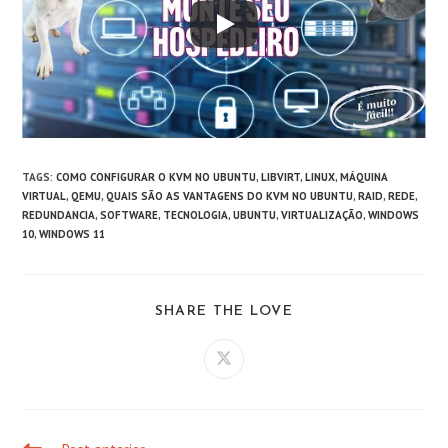
TAGS
:
COMO CONFIGURAR O KVM NO UBUNTU
,
LIBVIRT
,
LINUX
,
MÁQUINA
VIRTUAL
,
QEMU
,
QUAIS SÃO AS VANTAGENS DO KVM NO UBUNTU
,
RAID
,
REDE
,
REDUNDANCIA
,
SOFTWARE
,
TECNOLOGIA
,
UBUNTU
,
VIRTUALIZAÇÃO
,
WINDOWS
10
,
WINDOWS 11
COMPARTILHAR
SHARE THE LOVE
ESTE
CONTEÚDO
Abre
em
uma
nova
janela