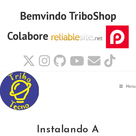
Ir
para
Bemvindo
TriboShop
o
conteúdo
Colabore
Menu
Instalando A