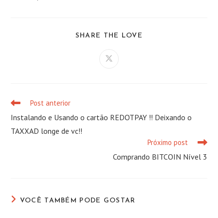
COMPARTILHAR
SHARE THE LOVE
ESTE
CONTEÚDO
Abre
em
uma
nova
janela
Post anterior
Leia
mais
Instalando e Usando o cartão REDOTPAY !! Deixando o
artigos
TAXXAD longe de vc!!
Próximo post
Comprando BITCOIN Nível 3
VOCÊ TAMBÉM PODE GOSTAR