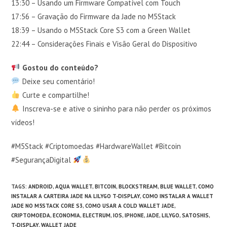
13:30 – Usando um Firmware Compatível com Touch
17:56 – Gravação do Firmware da Jade no M5Stack
18:39 – Usando o M5Stack Core S3 com a Green Wallet
22:44 – Considerações Finais e Visão Geral do Dispositivo
Gostou do conteúdo?
Deixe seu comentário!
Curte e compartilhe!
Inscreva-se e ative o sininho para não perder os próximos
vídeos!
#M5Stack #Criptomoedas #HardwareWallet #Bitcoin
#SegurançaDigital
TAGS
:
ANDROID
,
AQUA WALLET
,
BITCOIN
,
BLOCKSTREAM
,
BLUE WALLET
,
COMO
INSTALAR A CARTEIRA JADE NA LILYGO T-DISPLAY
,
COMO INSTALAR A WALLET
JADE NO M5STACK CORE S3
,
COMO USAR A COLD WALLET JADE
,
CRIPTOMOEDA
,
ECONOMIA
,
ELECTRUM
,
IOS
,
IPHONE
,
JADE
,
LILYGO
,
SATOSHIS
,
T-DISPLAY
,
WALLET JADE