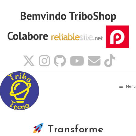
Ir
para
Bemvindo
TriboShop
o
conteúdo
Colabore
Menu
Transforme