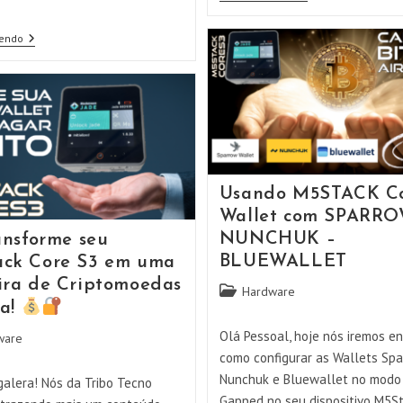
Da
Carteira
JADE
Usando
Lendo
Na
O
T-
DIY
DISPLAY
TDisplayS3
S3
Pro
PRO
Jade
Com
O
Aplicativo
GREEN
Wallet
Usando M5STACK C
Para
Guardar
Wallet com SPARRO
Os
NUNCHUK –
nsforme seu
Seus
BITCOIN!!!!
BLUEWALLET
ck Core S3 em uma
ira de Criptomoedas
Categoria
Hardware
a!
do
post:
Olá Pessoal, hoje nós iremos en
ware
como configurar as Wallets Spa
Nunchuk e Bluewallet no modo 
galera! Nós da Tribo Tecno
Gapped no seu dispositivo M5S