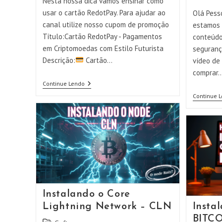
Nesta nossa dica vamos ensinar como
post:
usar o cartão RedotPay. Para ajudar ao
Olá Pess
canal utilize nosso cupom de promoção
estamos 
Título:Cartão RedotPay - Pagamentos
conteúdo
em Criptomoedas com Estilo Futurista
seguranç
Descrição:
Cartão…
vídeo de
comprar
Instalando
Continue Lendo
E
Continue 
Usando
O
Cartão
REDOTPAY
!!
Deixando
O
TAXXAD
Longe
De
Vc!!
Instalando o Core
Lightning Network – CLN
Insta
BITCO