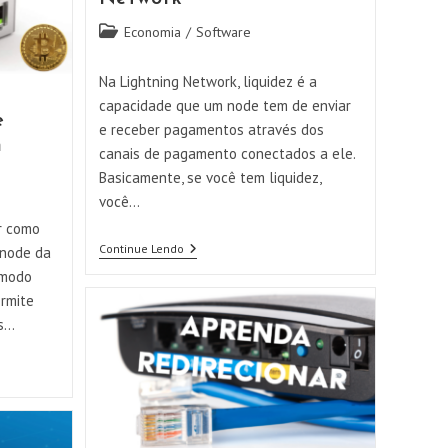
Categoria
Economia
/
Software
do
post:
Na Lightning Network, liquidez é a
capacidade que um node tem de enviar
e
e receber pagamentos através dos
n
canais de pagamento conectados a ele.
Basicamente, se você tem liquidez,
você…
r como
Gerenciando
Continue Lendo
 node da
A
 modo
Liquidez
Do
ermite
Seu
os…
Node
Na
Lightning
Network