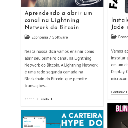
Sem
Riscos!!
Aprendendo a abrir um
Insta
canal na Lightning
Jade 
Network do Bitcoin
Categoria
Categoria
Econ
Economia
/
Software
do
do
post:
post:
Vamos ap
Nesta nossa dica vamos ensinar como
instalar 
abrir seu primeiro canal na Lightning
em um di
Network do Bitcoin. A Lightning Network
Display.
é uma rede segunda camada na
microcon
Blockchain do Bitcoin, que permite
transações…
Continue 
Aprendendo
Continue Lendo
A
Abrir
Um
Canal
Na
Lightning