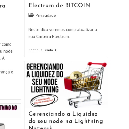
Electrum de BITCOIN
ra
Categoria
Privacidade
do
post:
Neste dica veremos como atualizar a
sua Carteira Electrum.
r como
Veja
Continue Lendo
eu node
Como
. A
É
FÁCIL
Atualizar
rança e
A
SUA
Carteira
Electrum
De
BITCOIN
Gerenciando a Liquidez
do seu node na Lightning
Network