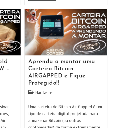
Display
S3
Pro
Perfeita
Para
Montar
Uma
ColdWallet
Bitcoin
old
Aprenda a montar uma
W –
Carteira Bitcoin
AIRGAPPED e Fique
Protegido!!
Categoria
Hardware
do
post:
sinar
Uma carteira de Bitcoin Air Gapped é um
rrow,
tipo de carteira digital projetada para
Air
armazenar Bitcoin (ou outras
tack
criptomoedas) de forma extremamente