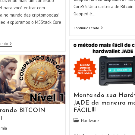
trazendo mais um conteúdo
CoreS3. Uma carteira de Bitcoin 
el para você entrar com
Gapped é…
a no mundo das criptomoedas!
deo, exploramos o M5Stack Core
Usando
Continue Lendo
M5STACK
Cold
Wallet
Lendo
Com
Transforme
SPARROW
Seu
–
M5Stack
NUNCHUK
Core
–
S3
BLUEWALLET
Em
Uma
Carteira
De
Criptomoedas
Montando sua Hard
Segura!
JADE da maneira ma
rando BITCOIN
FÁCIL!!!
1
Categoria
Hardware
do
omia
post: