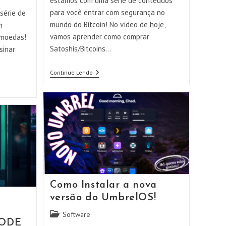
estamos com uma série de conteúdos
o
para você entrar com segurança no
série de
mundo do Bitcoin! No vídeo de hoje,
m
vamos aprender como comprar
omoedas!
Satoshis/Bitcoins…
sinar
Comprando
Continue Lendo
BITCOIN
Nível
2
Como Instalar a nova
versão do UmbrelOS!
Categoria
Software
NODE
do