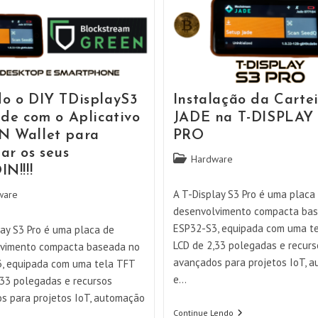
o o DIY TDisplayS3
Instalação da Carte
ade com o Aplicativo
JADE na T-DISPLAY
 Wallet para
PRO
ar os seus
Categoria
Hardware
N!!!!
do
post:
A T-Display S3 Pro é uma placa
ware
desenvolvimento compacta ba
ESP32-S3, equipada com uma t
lay S3 Pro é uma placa de
LCD de 2,33 polegadas e recurs
vimento compacta baseada no
avançados para projetos IoT, 
, equipada com uma tela TFT
e…
,33 polegadas e recursos
s para projetos IoT, automação
Instalação
Continue Lendo