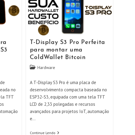
ira
T-Display S3 Pro Perfeita
 S3
para montar uma
ColdWallet Bitcoin
Categoria
Hardware
do
post:
 de
A T-Display S3 Pro é uma placa de
seada no
desenvolvimento compacta baseada no
ela TFT
ESP32-S3, equipada com uma tela TFT
os
LCD de 2,33 polegadas e recursos
automação
avançados para projetos IoT, automação
e…
T-
Continue Lendo