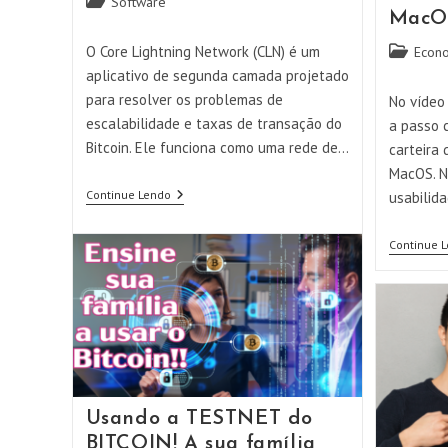
Categoria
Software
MacO
do
post:
O Core Lightning Network (CLN) é um
Categoria
Econ
do
aplicativo de segunda camada projetado
post:
para resolver os problemas de
No vídeo
escalabilidade e taxas de transação do
a passo c
Bitcoin. Ele funciona como uma rede de…
carteira 
MacOS. N
Instalando
Continue Lendo
usabilida
O
Core
Lightning
Continue 
Network
–
CLN
Usando a TESTNET do
BITCOIN! A sua família