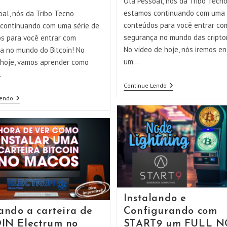
Olá Pessoal, nós da Tribo Tecn
estamos continuando com uma 
oal, nós da Tribo Tecno
conteúdos para você entrar co
continuando com uma série de
segurança no mundo das cript
s para você entrar com
No vídeo de hoje, nós iremos en
a no mundo do Bitcoin! No
um…
 hoje, vamos aprender como
…
Montando
Continue Lendo
Sua
Comprando
Lendo
Hardwallet
BITCOIN
JADE
Nível
Da
1
Maneira
Mais
FÁCIL!!!
Instalando e
lando a carteira de
Configurando com
IN Electrum no
START9 um FULL 