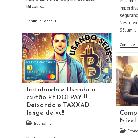
estamos 
Bitcoins.…
imperdív
seguranç
Comprando
Continue Lendo
Neste ví
BITCOIN
S3, um…
Nível
3
Continue 
Instalando e Usando o
cartão REDOTPAY !!
Deixando o TAXXAD
longe de vc!!
Comp
Nível 
Categoria
Economia
do
Categoria
Econ
post:
do