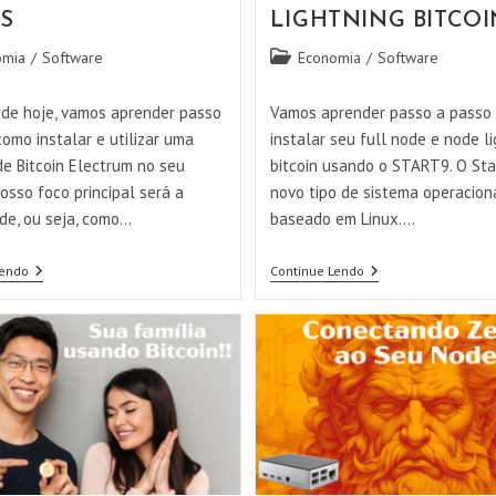
S
LIGHTNING BITCOI
Categoria
omia
/
Software
Economia
/
Software
do
post:
 de hoje, vamos aprender passo
Vamos aprender passo a passo
omo instalar e utilizar uma
instalar seu full node e node l
de Bitcoin Electrum no seu
bitcoin usando o START9. O Sta
osso foco principal será a
novo tipo de sistema operacion
de, ou seja, como…
baseado em Linux.…
Instalando
Instalando
Lendo
Continue Lendo
A
E
Carteira
Configurando
De
Com
BITCOIN
START9
Electrum
Um
No
FULL
MacOS
NODE
LIGHTNING
BITCOIN