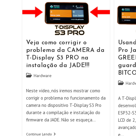
Veja como corrigir o
Usand
problema da CAMERA da
Pro J
T-Display S3 PRO na
GREEN
instalação da JADE!!!
guard
BITCOI
Categoria
Hardware
do
Categoria
Hard
post:
do
Neste vídeo, nós iremos mostrar como
post:
corrigir o problema no funcionamento da
A T-Disp
camera no dispositivo T-Display S3 Pro
desenvol
durante a compilação e instalação do
ESP32-S3
firmware da JADE. Não se esqueça…
LCD de 2
avançado
Veja
Continue Lendo
e…