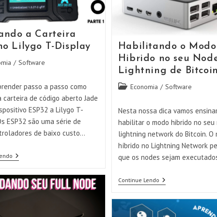
lando a Carteira
no Lilygo T-Display
Habilitando o Modo
Hibrido no seu Nod
omia
/
Software
Lightning de Bitcoi
render passo a passo como
Categoria
Economia
/
Software
do
a carteira de código aberto Jade
post:
spositivo ESP32 a Lilygo T-
Nesta nossa dica vamos ensina
 Os ESP32 são uma série de
habilitar o modo hibrido no seu
troladores de baixo custo…
lightning network do Bitcoin. O
híbrido no Lightning Network p
Instalando
Lendo
que os nodes sejam executad
A
Carteira
Jade
Habilitando
Continue Lendo
No
O
Lilygo
Modo
T-
Hibrido
Display
No