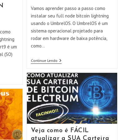
N
post:
Vamos aprender passo a passo como
instalar seu full node bitcoin lightning
usando o UmbrelOS. O UmbrelOS é um
sistema operacional projetado para
 como
rodar em hardware de baixa potência,
ightning
como…
rt9 é um
al (SO)
Como
Continue Lendo
Instalar
A
Nova
Versão
Do
UmbrelOS!
Veja como é FÁCIL
atualizar a SUA Carteira