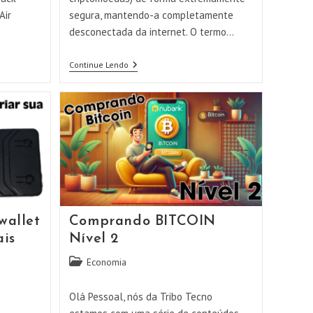
Air
segura, mantendo-a completamente
desconectada da internet. O termo…
Aprenda
Continue Lendo
A
Montar
Uma
Carteira
Bitcoin
AIRGAPPED
E
Fique
Protegido!!
wallet
Comprando BITCOIN
is
Nível 2
Categoria
Economia
do
post:
Olá Pessoal, nós da Tribo Tecno