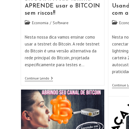
APRENDE usar o BITCOIN
Usand
sem riscos!!
com a
Categoria
Categoria
Economia
/
Software
Econ
do
do
post:
post:
Nesta nossa dica vamos ensinar como
Nesta no
usar a testnet do Bitcoin. A rede testnet
conectar
do Bitcoin é uma versão alternativa da
lightnin
rede principal do Bitcoin, projetada
carteira 
especificamente para testes e…
autocust
praticid
Usando
Continue Lendo
A
Continue 
TESTNET
Do
BITCOIN!
A
Sua
Família
APRENDE
Usar
O
BITCOIN