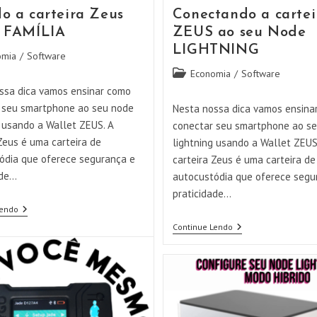
o a carteira Zeus
Conectando a cartei
 FAMÍLIA
ZEUS ao seu Node
LIGHTNING
omia
/
Software
Categoria
Economia
/
Software
do
ssa dica vamos ensinar como
post:
 seu smartphone ao seu node
Nesta nossa dica vamos ensina
g usando a Wallet ZEUS. A
conectar seu smartphone ao s
Zeus é uma carteira de
lightning usando a Wallet ZEUS
ódia que oferece segurança e
carteira Zeus é uma carteira de
ade…
autocustódia que oferece segu
praticidade…
Usando
Lendo
A
Conectando
Continue Lendo
Carteira
A
Zeus
Carteira
Com
ZEUS
A
Ao
FAMÍLIA
Seu
Node
LIGHTNING