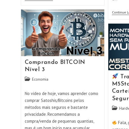
Como
Corrigir
O
Continue 
Problema
Da
CAMERA
Da
T-
Display
S3
PRO
Na
Instalação
Comprando BITCOIN
Da
JADE!!!
Nível 3
Tra
Categoria
Economia
M5Sta
do
post:
Carte
No vídeo de hoje, vamos aprender como
Segur
comprar Satoshis/Bitcoins pelos
métodos mais seguros e bastante
Categoria
Hard
privacidade. Recomendamos a
do
post:
compra/venda de pequenas quantias,
Fala, 
mas é um bom início para acumular