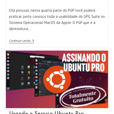
do
post:
Olá pessoal, nesta quarta parte do PGP você poderá
praticar junto conosco toda a usabilidade do GPG Suite no
Sistema Operacional MacOS da Apple. O PGP que é a
abreviatura…
Como
Continue Lendo
Instalar
E
Usar
O
PGP
No
MacOS
Da
Apple
Usando o Serviço Ubuntu Pro