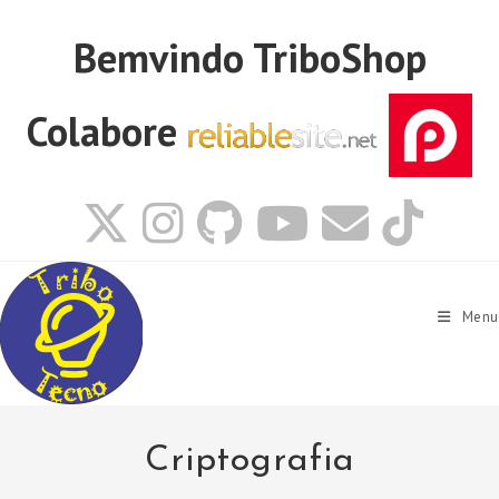
Ir
para
Bemvindo
TriboShop
o
conteúdo
Colabore
Menu
Criptografia