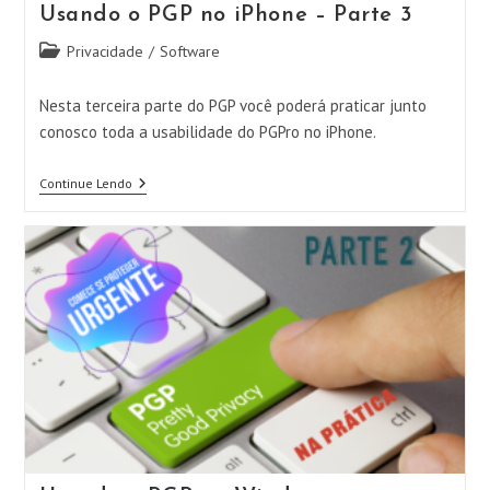
Usando o PGP no iPhone – Parte 3
Categoria
Privacidade
/
Software
do
post:
Nesta terceira parte do PGP você poderá praticar junto
conosco toda a usabilidade do PGPro no iPhone.
Usando
Continue Lendo
O
PGP
No
IPhone
–
Parte
3