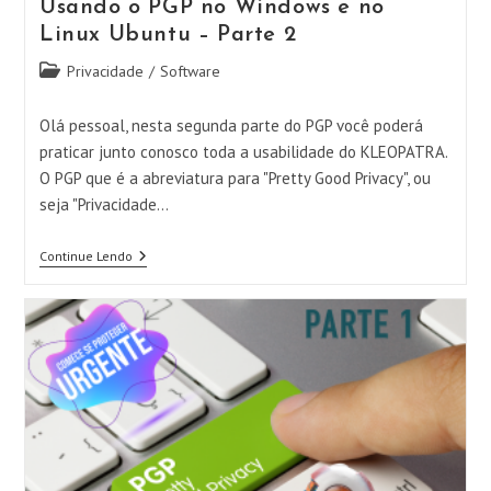
Usando o PGP no Windows e no
Linux Ubuntu – Parte 2
Categoria
Privacidade
/
Software
do
post:
Olá pessoal, nesta segunda parte do PGP você poderá
praticar junto conosco toda a usabilidade do KLEOPATRA.
O PGP que é a abreviatura para "Pretty Good Privacy", ou
seja "Privacidade…
Usando
Continue Lendo
O
PGP
No
Windows
E
No
Linux
Ubuntu
–
Parte
2