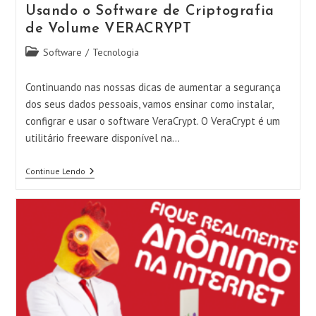
Usando o Software de Criptografia
de Volume VERACRYPT
Categoria
Software
/
Tecnologia
do
post:
Continuando nas nossas dicas de aumentar a segurança
dos seus dados pessoais, vamos ensinar como instalar,
configrar e usar o software VeraCrypt. O VeraCrypt é um
utilitário freeware disponível na…
Usando
Continue Lendo
O
Software
De
Criptografia
De
Volume
VERACRYPT