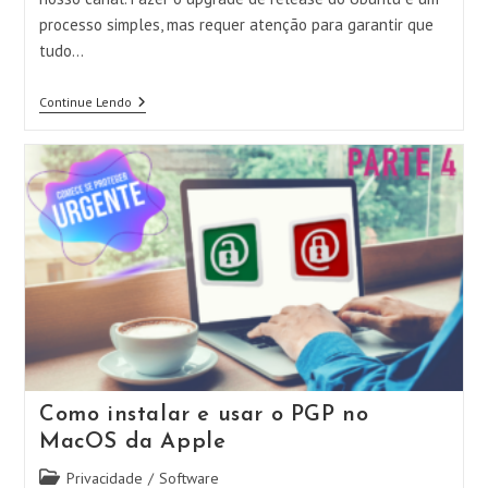
processo simples, mas requer atenção para garantir que
tudo…
Fazendo
Continue Lendo
O
Upgrade
De
Release
Do
Seu
Node
Ubuntu!!
Como instalar e usar o PGP no
MacOS da Apple
Categoria
Privacidade
/
Software