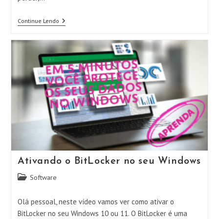
Usando
Continue Lendo
A
Busca
Do
IPhone
E
Protegendo
Os
Dados
Em
Caso
De
Perda/furto/roubo
Ativando o BitLocker no seu Windows
Categoria
Software
do
post:
Olá pessoal, neste vídeo vamos ver como ativar o
BitLocker no seu Windows 10 ou 11. O BitLocker é uma