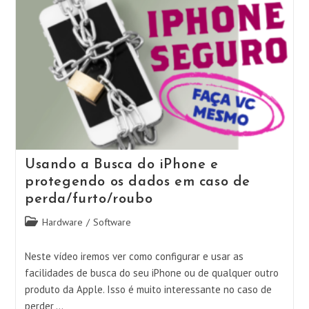
Do
Celular
Android
E
Protegendo
Os
Dados
Em
Caso
De
Perda/furto/roubo
Usando a Busca do iPhone e
protegendo os dados em caso de
perda/furto/roubo
Categoria
Hardware
/
Software
do
post:
Neste vídeo iremos ver como configurar e usar as
facilidades de busca do seu iPhone ou de qualquer outro
produto da Apple. Isso é muito interessante no caso de
perder,…