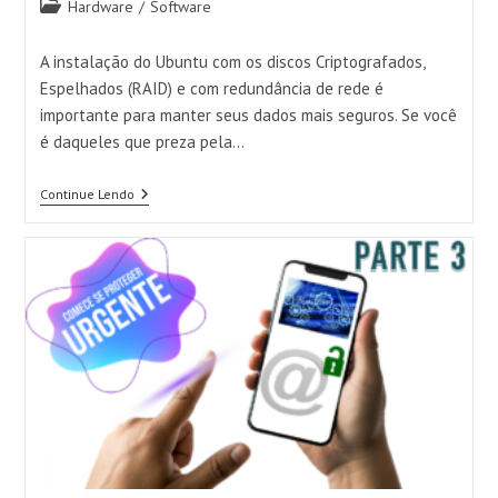
Categoria
Hardware
/
Software
do
post:
A instalação do Ubuntu com os discos Criptografados,
Espelhados (RAID) e com redundância de rede é
importante para manter seus dados mais seguros. Se você
é daqueles que preza pela…
Instalando
Continue Lendo
O
Ubuntu
Criptografado,
Com
Redundancia
De
Discos
(RAID1)
E
De
Rede
(BOND)