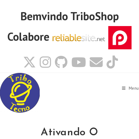
Ir
para
Bemvindo
TriboShop
o
conteúdo
Colabore
Menu
Ativando O