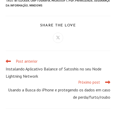
TAGS
:
BITLOCKER
,
CRIPTOGRAFIA
,
MICROSOFT
,
PGP
,
PRIVACIDADE
,
SEGURANÇA
DA INFORMAÇÃO
,
WINDOWS
COMPARTILHAR
SHARE THE LOVE
ESTE
CONTEÚDO
Abre
em
uma
nova
janela
Post anterior
Leia
mais
Instalando Aplicativo Balance of Satoshis no seu Node
artigos
Lightning Network
Próximo post
Usando a Busca do iPhone e protegendo os dados em caso
de perda/furto/roubo