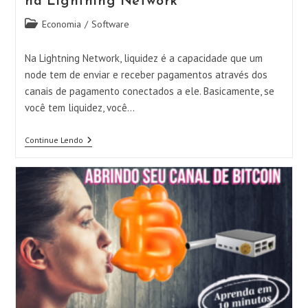
na Lightning Network
Categoria
Economia
/
Software
do
post:
Na Lightning Network, liquidez é a capacidade que um
node tem de enviar e receber pagamentos através dos
canais de pagamento conectados a ele. Basicamente, se
você tem liquidez, você…
Gerenciando
Continue Lendo
A
Liquidez
Do
Seu
Node
Na
Lightning
Network