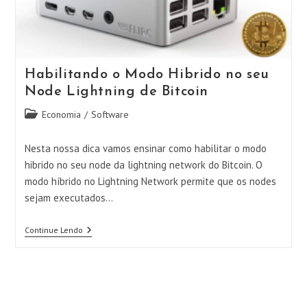
Habilitando o Modo Hibrido no seu
Node Lightning de Bitcoin
Categoria
Economia
/
Software
do
post:
Nesta nossa dica vamos ensinar como habilitar o modo
hibrido no seu node da lightning network do Bitcoin. O
modo híbrido no Lightning Network permite que os nodes
sejam executados…
Habilitando
Continue Lendo
O
Modo
Hibrido
No
Seu
Node