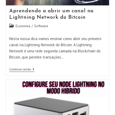
Aprendendo a abrir um canal na
Lightning Network do Bitcoin
Categoria
Economia
/
Software
do
post:
Nesta nossa dica vamos ensinar como abrir seu primeiro
canal na Lightning Network do Bitcoin. A Lightning
Network é uma rede segunda camada na Blockchain do
Bitcoin, que permite transações…
Aprendendo
Continue Lendo
A
Abrir
Um
Canal
Na
Lightning
Network
Do
Bitcoin