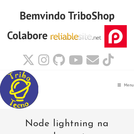
Ir
para
Bemvindo
TriboShop
o
conteúdo
Colabore
Menu
Node lightning na