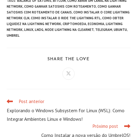
TAGS
:
BALANCE OF SATOHIS
,
BITCOIN
,
COMO ABRIR UM CANAL NA LIGHTNING
NETWORK
,
COMO GANHAR SATOSHIS COM ROTEAMENTO
,
COMO GANHAR
SATOSHIS COM ROTEAMENTO DE CANAIS
,
COMO INSTALAR O CORE LIGHTNING
NETWORK CLN
,
COMO INSTALAR O RIDE THE LIGHTNING RTL
,
COMO OBTER
LIQUIDEZ NA LIGHTNING NETWORK
,
CRIPTOMOEDA
,
ECONOMIA
,
LIGHTNING
NETWORK
,
LINUX
,
LNDG
,
NODE LIGHTNING NA CLEARNET
,
TELEGRAM
,
UBUNTU
,
UMBREL
COMPARTILHAR
SHARE THE LOVE
ESTE
CONTEÚDO
Abre
em
uma
nova
janela
Post anterior
Leia
mais
Explorando o Windows Subsystem for Linux (WSL): Como
artigos
Integrar Ambientes Linux e Windows!
Próximo post
Como Instalar a nova versão do UmbrelOS!