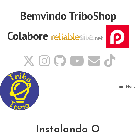
Ir
para
Bemvindo
TriboShop
o
conteúdo
Colabore
Menu
Instalando O