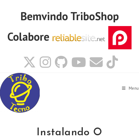
Ir
para
Bemvindo
TriboShop
o
conteúdo
Colabore
Menu
Instalando O