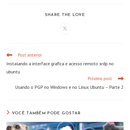
COMPARTILHAR
SHARE THE LOVE
ESTE
CONTEÚDO
Abre
em
uma
nova
janela
Post anterior
Leia
mais
Instalando a interface grafica e acesso remoto xrdp no
artigos
ubuntu
Próximo post
Usando o PGP no Windows e no Linux Ubuntu – Parte 2
VOCÊ TAMBÉM PODE GOSTAR